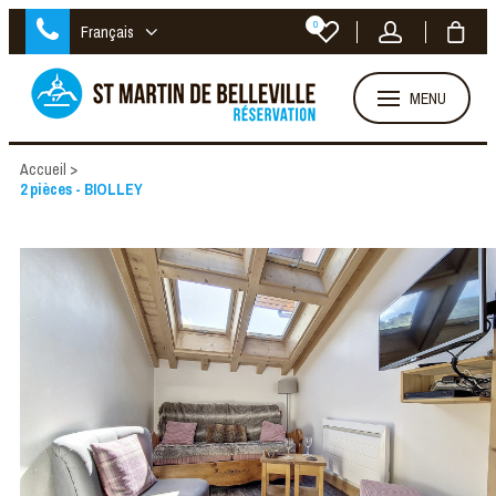
0
Français
MENU
Accueil
>
2 pièces - BIOLLEY