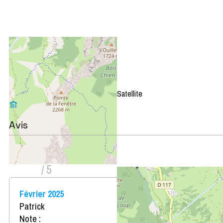
+
−
OpenStreetMap
Streets
Satellite
Leaflet
|
©
OpenStreetMap
Avis
Note :
4
(
2
avis
)
/ 5
Février 2025
Patrick
Note :