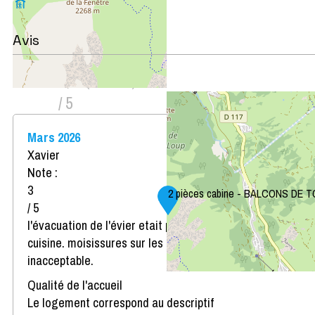
Leaflet
|
©
OpenStreetMap
Avis
Note :
2,5
(
2
avis
)
/ 5
Mars 2026
Xavier
Note :
3
2 pièces cabine - BALCONS DE
/ 5
l'évacuation de l'évier etait pleine de détritus de
cuisine. moisissures sur les murs des WC et chambre.
inacceptable.
Qualité de l'accueil
Le logement correspond au descriptif