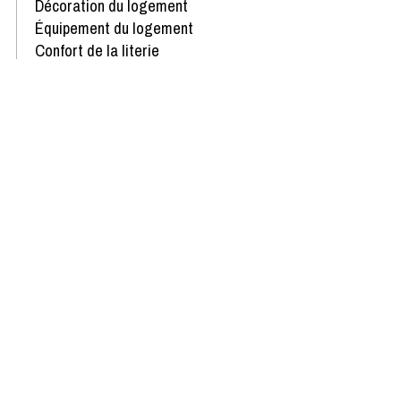
Décoration du logement
Équipement du logement
Confort de la literie
Avis écrit le 02/04/2024
Disponibilités & Tarifs
Recevoir toutes
les meilleures offres
du