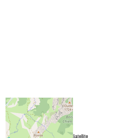
+
−
OpenStreetMap
Streets
Satellite