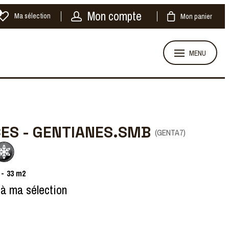
Mon compte
Ma sélection
Mon panier
MENU
CES - GENTIANES.SMB
(
GENTA7
)
33
m2
 à ma sélection