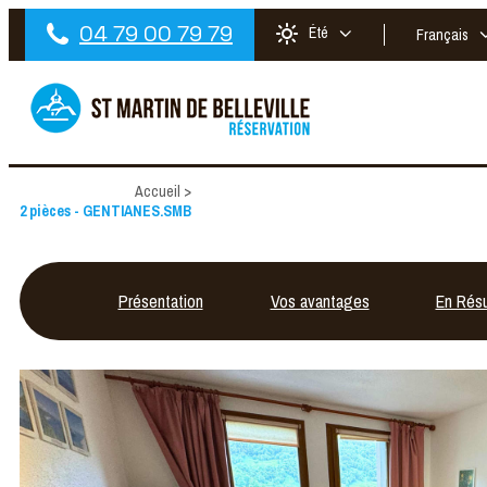
04 79 00 79 79
Été
Français
Accueil
>
2 pièces - GENTIANES.SMB
Présentation
Vos avantages
En Rés