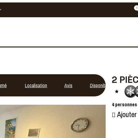
0
2 PIÈ
umé
Localisation
Avis
Disponibilités
4
personnes
Ajouter