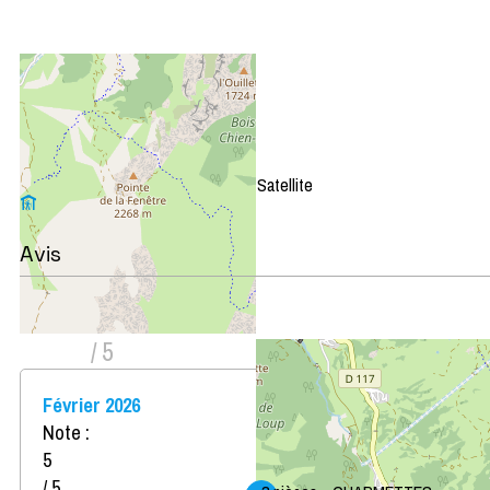
+
−
OpenStreetMap
Streets
Satellite
Leaflet
|
©
OpenStreetMap
Avis
Note :
4,5
(
2
avis
)
/ 5
Février 2026
Note :
5
/ 5