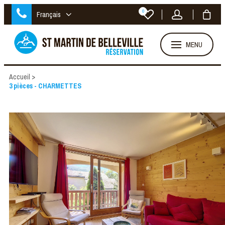
0
Français
MENU
Accueil
>
3 pièces - CHARMETTES