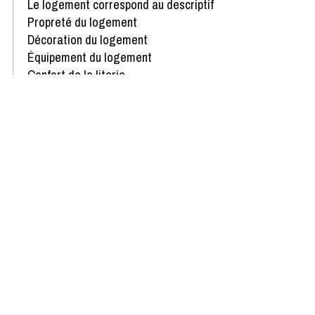
Le logement correspond au descriptif
Propreté du logement
Décoration du logement
Équipement du logement
Confort de la literie
Avis écrit le 05/02/2026
Disponibilités & Tarifs
Recevoir toutes