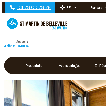
04 79 00 79 79
Été
Français
Accueil
>
3 pièces - DAHLIA
Présentation
Vos avantages
En Rés