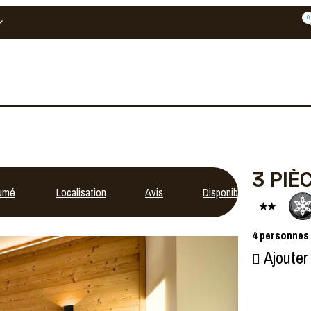
0
3 PIÈ
umé
Localisation
Avis
Disponibilités
4
personnes
Ajouter