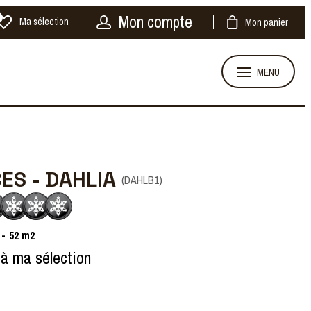
Mon compte
Ma sélection
Mon panier
MENU
CES - DAHLIA
(
DAHLB1
)
52
m2
 à ma sélection