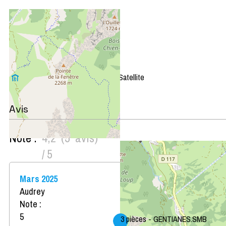
+
−
OpenStreetMap
Streets
Satellite
Leaflet
|
©
OpenStreetMap
Avis
Note :
4,2
(
5
avis
)
/ 5
Mars 2025
Audrey
Note :
5
3 pièces - GENTIANES.SMB