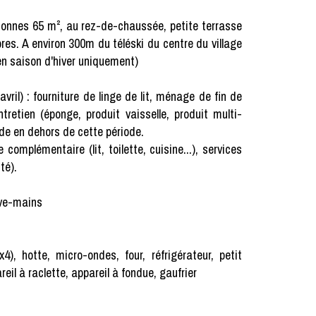
onnes 65 m², au rez-de-chaussée, petite terrasse
s. A environ 300m du téléski du centre du village
 en saison d'hiver uniquement)
l) : fourniture de linge de lit, ménage de fin de
ntretien (éponge, produit vaisselle, produit multi-
de en dehors de cette période.
émentaire (lit, toilette, cuisine...), services
té).
ave-mains
4), hotte, micro-ondes, four, réfrigérateur, petit
areil à raclette, appareil à fondue, gaufrier