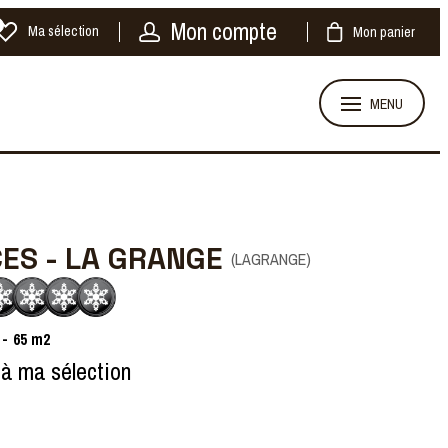
Mon compte
Ma sélection
Mon panier
MENU
CES - LA GRANGE
(
LAGRANGE
)
65
m2
 à ma sélection