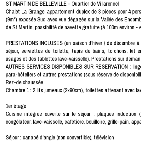
ST MARTIN DE BELLEVILLE - Quartier de Villarencel
Chalet La Grange, appartement duplex de 3 pièces pour 4 pers
(9m²) exposée Sud avec vue dégagée sur la Vallée des Encombre
de St Martin, possibilité de navette gratuite (à 100m environ -
PRESTATIONS INCLUSES (en saison d'hiver / de décembre à avri
séjour, serviettes de toilette, tapis de bains, torchons, kit e
usages et des tablettes lave-vaisselle). Prestations sur deman
AUTRES SERVICES DISPONIBLES SUR RESERVATION : linge compl
para-hôteliers et autres prestations (sous réserve de disponibili
Rez-de chaussée :
Chambre 1 : 2 lits jumeaux (2x90cm), toilettes attenant avec l
1er étage :
Cuisine intégrée ouverte sur le séjour : plaques induction (x
congélateur, lave-vaisselle, cafetière, bouilloire, grille-pain, app
Séjour : canapé d'angle (non convertible), télévision