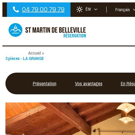
04 79 00 79 79
Été
Français
Accueil
>
3 pièces - LA GRANGE
Présentation
Vos avantages
En Rés