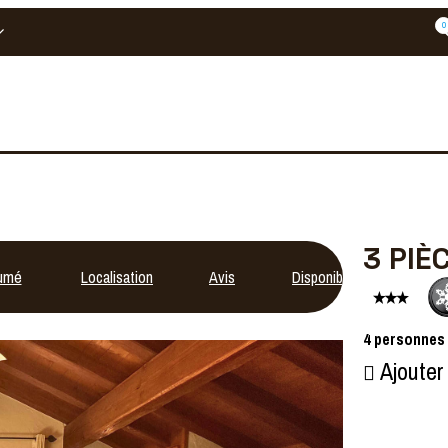
0
3 PIÈ
umé
Localisation
Avis
Disponibilités
4
personnes
Ajouter