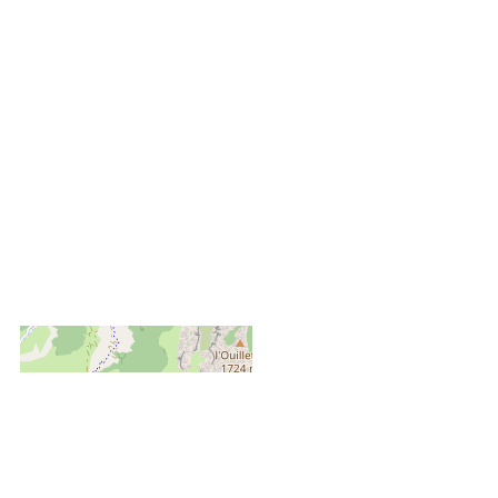
+
−
OpenStreetMap
Streets
Satellite