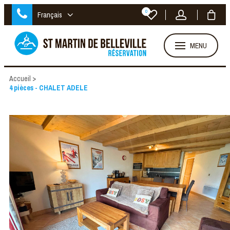
0
Français
MENU
Accueil
>
4 pièces - CHALET ADELE