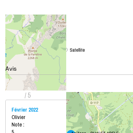
+
−
OpenStreetMap
Streets
Satellite
Leaflet
|
©
OpenStreetMap
Avis
Note :
4,67
(
3
avis
)
/ 5
Février 2022
Olivier
Note :
5