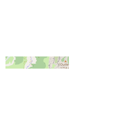
+
−
OpenStreetMap
Streets
Satellite
Leaflet
|
©
OpenStreetMap
Disponibilités & Tarifs