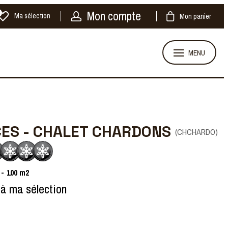
Mon compte
Ma sélection
Mon panier
MENU
CES - CHALET CHARDONS
(
CHCHARDO
)
100
m2
 à ma sélection