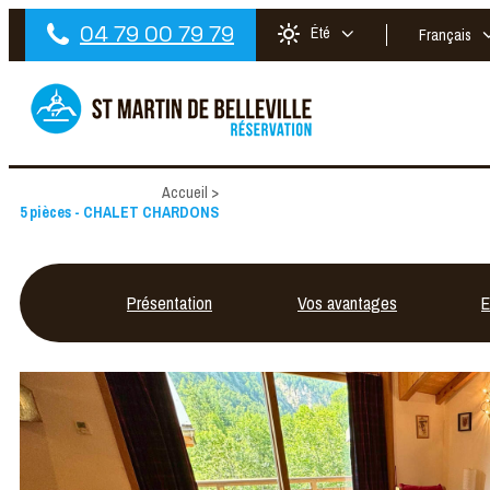
04 79 00 79 79
Été
Français
Accueil
>
5 pièces - CHALET CHARDONS
Présentation
Vos avantages
E