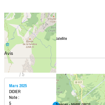
+
−
OpenStreetMap
Streets
Satellite
Leaflet
|
©
OpenStreetMap
Avis
Note :
4,75
(
4
avis
)
/ 5
Mars 2025
DIDIER
Note :
5
5 pièces - MARIE GROS