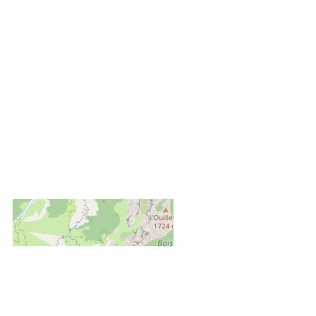
+
−
OpenStreetMap
Streets
Satellite
Leaflet
|
©
OpenStreetMap