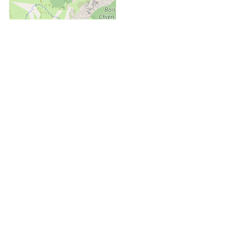
+
−
OpenStreetMap
Streets
Satellite
Leaflet
|
©
OpenStreetMap
Disponibilités & Tarifs
Recevoir toutes
7 pièces mezzanine - CASEBLA
les meilleures offres
du