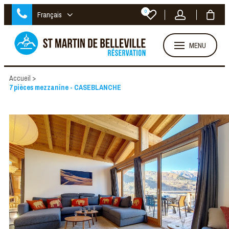
0
Français
MENU
Accueil
>
7 pièces mezzanine - CASEBLANCHE