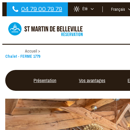
04 79 00 79 79
Été
Français
Accueil
>
Chalet - FERME 1779
Présentation
Vos avantages
E