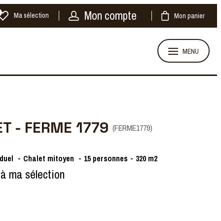
Mon compte
Ma sélection
Mon panier
MENU
T - FERME 1779
(
FERME1779
)
iduel
Chalet mitoyen
15
personnes
320
m2
 à ma sélection