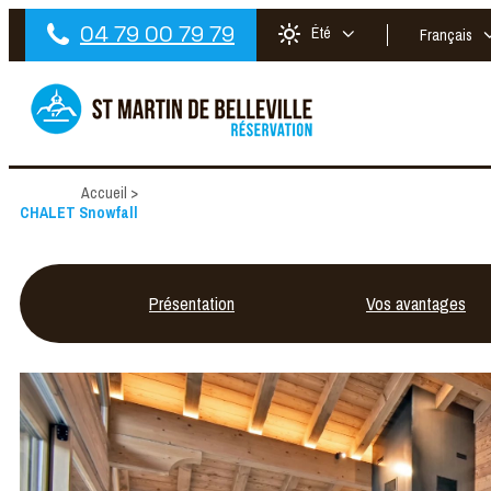
04 79 00 79 79
Été
Français
Accueil
>
CHALET Snowfall
Présentation
Vos avantages