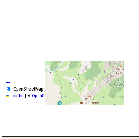
+
−
OpenStreetMap
Streets
Satellite
Leaflet
|
©
OpenStreetMap