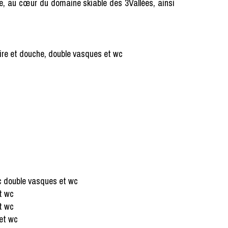
ge, au cœur du domaine skiable des 3Vallées, ainsi
oire et douche, double vasques et wc
ec double vasques et wc
t wc
t wc
 et wc