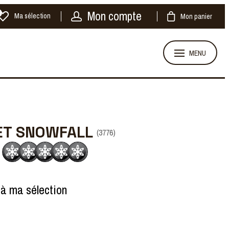
Mon compte
Ma sélection
Mon panier
MENU
ET SNOWFALL
(
3776
)
 à ma sélection