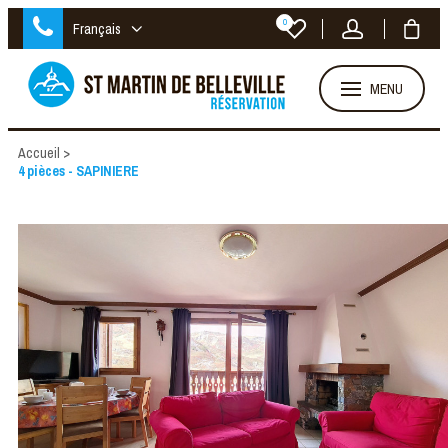
0
Français
MENU
Accueil
>
4 pièces - SAPINIERE