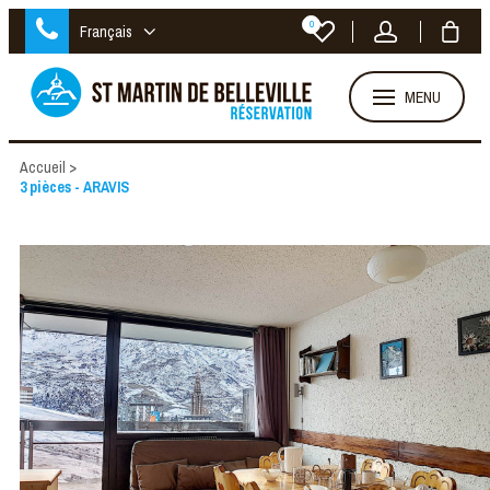
0
Français
MENU
Accueil
>
3 pièces - ARAVIS