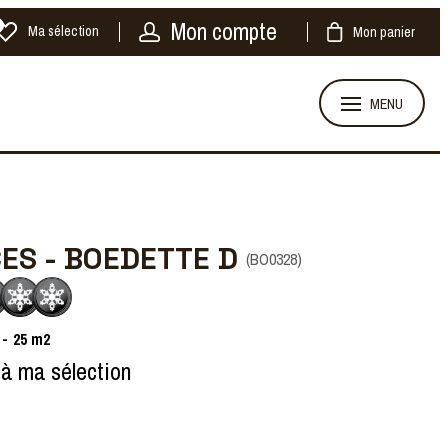
Mon compte
Ma sélection
Mon panier
MENU
CES - BOEDETTE D
(
BO0328
)
25
m2
 à ma sélection