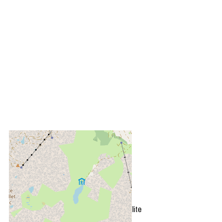
+
−
OpenStreetMap
Streets
Satellite
Leaflet
|
©
OpenStreetMap