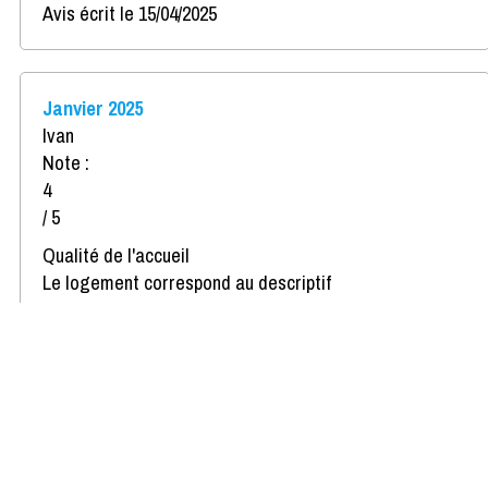
Avis écrit le 15/04/2025
Janvier 2025
Ivan
Note :
4
/ 5
Qualité de l'accueil
Le logement correspond au descriptif
Propreté du logement
Décoration du logement
Équipement du logement
Confort de la literie
Avis écrit le 14/01/2025