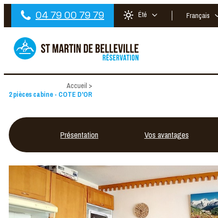
04 79 00 79 79
Été
Français
Accueil
>
2 pièces cabine - COTE D'OR
Présentation
Vos avantages