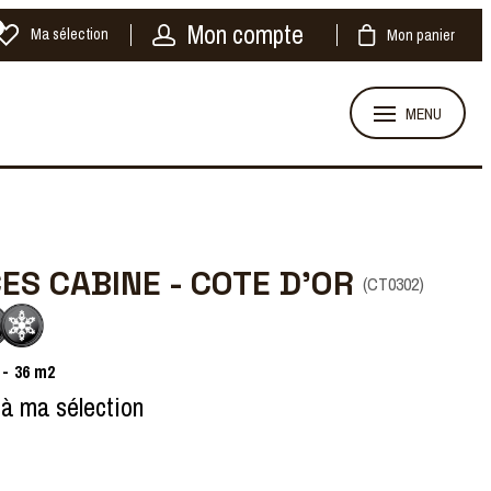
Mon compte
Ma sélection
Mon panier
MENU
CES CABINE - COTE D'OR
(
CT0302
)
36
m2
 à ma sélection