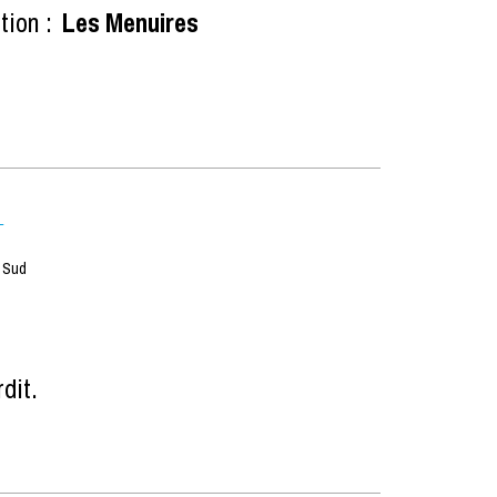
tion :
Les Menuires
n Sud
rdit