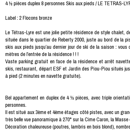
4 ½ pièces duplex 8 personnes Skis aux pieds / LE TETRAS-L
Label : 2 Flocons bronze
Le Tétras-Lyre est une jolie petite résidence de style chalet,
située dans le quartier de Reberty 2000, juste au bord de la pi
skis aux pieds jusqu’au dernier jour de ski de la saison : vou
mètres de l’entrée de la résidence ! ! !
Vaste parking gratuit en face de la résidence et arrêt navette
skis, restaurant, départ ESF et Jardin des Piou-Piou situés jus
à pied (2 minutes en navette gratuite).
Bel appartement en duplex de 4 ½ pièces, avec triple orientat
personnes.
Il est situé aux 3ème et 4ème étages côté pistes, avec un gran
très belle vue panoramique à 270° sur la Cime Caron, la Masse e
Décoration chaleureuse (poutres, lambris en bois blond), nomb