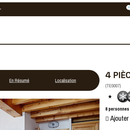
0
4 PIÈ
En Résumé
Localisation
Avis
(
TE0007
)
8
personnes
Ajouter