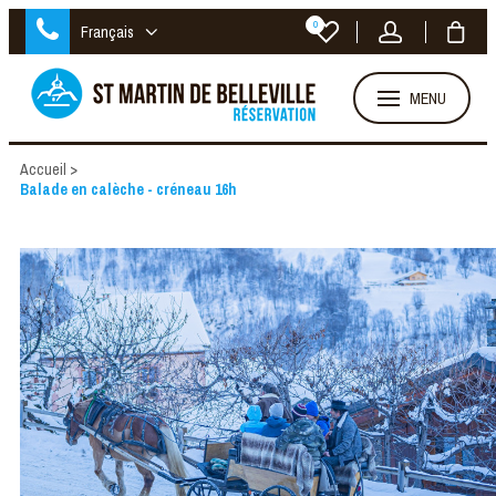
0
Français
MENU
Accueil
>
Balade en calèche - créneau 16h