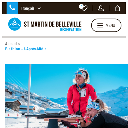
0
Français
MENU
Accueil
>
Biathlon – 6 Après-Midis