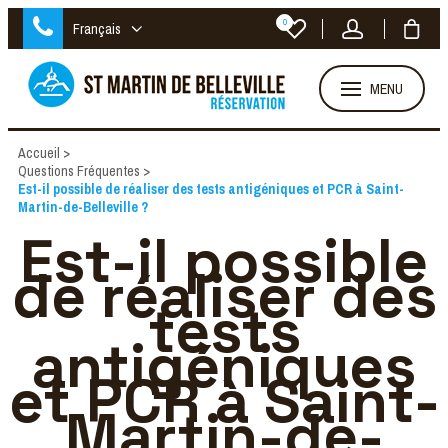
0
Français
MENU
Accueil
>
Questions Fréquentes
>
Est-il possible de réaliser des tests antigéniques et PCR à Saint-
Martin-de-Belleville ?
Est-il possible
de réaliser des
tests
antigéniques
et PCR à Saint-
Martin-de-