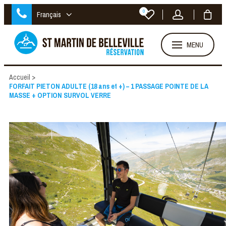
0
Français
MENU
Accueil
>
FORFAIT PIETON ADULTE (18 ans et +) – 1 PASSAGE POINTE DE LA
MASSE + OPTION SURVOL VERRE