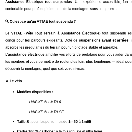
Assistance Électrique tout suspendus
. Une expérience accessible, fun et
confortable pour profiter pleinement de la montagne, sans compromis.
🔍 Qu’est-ce qu’un VTTAE tout suspendu ?
Le 
VTTAE (Vélo Tout Terrain à Assistance Électrique)
 tout suspendu est
conçu pour les parcours exigeants. Doté de 
suspensions avant et arrière
, il
absorbe les irrégularités du terrain pour un pilotage stable et agréable.
L’
assistance électrique
 amplifie vos efforts de pédalage pour vous aider dans
les montées et vous permettre de rouler plus loin, plus longtemps — idéal pour
découvrir la montagne, quel que soit votre niveau.
🔹 Le vélo
Modèles disponibles :
	- 
HAIBIKE ALLMTN 6
	- 
HAIBIKE ALLMTN SE
Taille S
 : pour les personnes de 
1m50 à 1m65
Cadre 100 % carbone
 : à la fois robuste et ultra léger