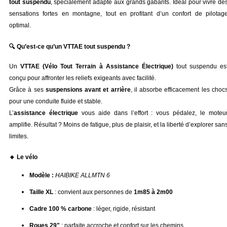
tout suspendu
, spécialement adapté aux grands gabarits. Idéal pour vivre des
sensations fortes en montagne, tout en profitant d’un confort de pilotage
optimal.
🔍 Qu’est-ce qu’un VTTAE tout suspendu ?
Un 
VTTAE (Vélo Tout Terrain à Assistance Électrique)
 tout suspendu est
conçu pour affronter les reliefs exigeants avec facilité.
Grâce à ses 
suspensions avant et arrière
, il absorbe efficacement les chocs
pour une conduite fluide et stable.
L’
assistance électrique
 vous aide dans l’effort : vous pédalez, le moteur
amplifie. Résultat ? Moins de fatigue, plus de plaisir, et la liberté d’explorer sans
limites.
🔹 Le vélo
Modèle :
HAIBIKE ALLMTN 6
Taille XL
 : convient aux personnes de 
1m85 à 2m00
Cadre 100 % carbone
 : léger, rigide, résistant
Roues 29"
 : parfaite accroche et confort sur les chemins