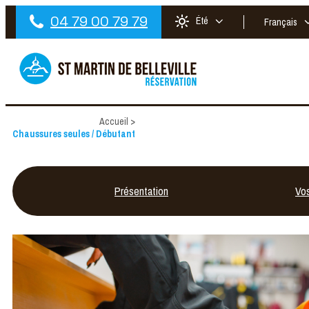
04 79 00 79 79
Été
Français
Accueil
>
Chaussures seules / Débutant
Présentation
Vo