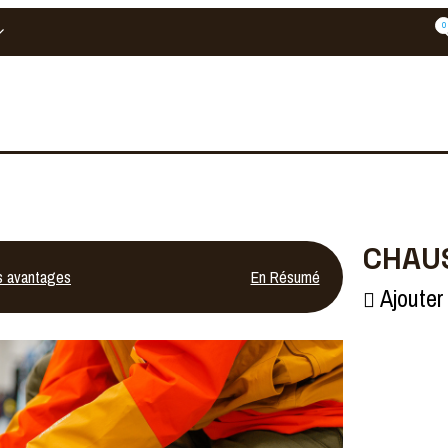
0
CHAU
s avantages
En Résumé
Ajouter