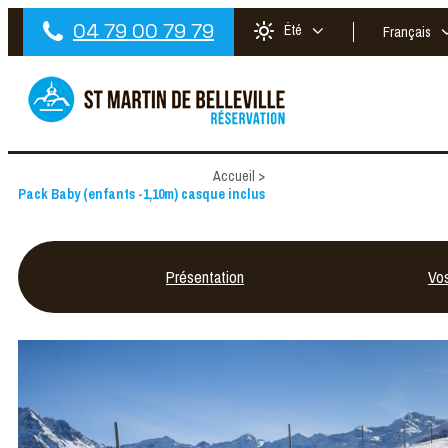
04 79 00 79 79
Été
Français
Accueil
>
Pack Baby (enfants -1,10m) casque inclus
Présentation
Vo