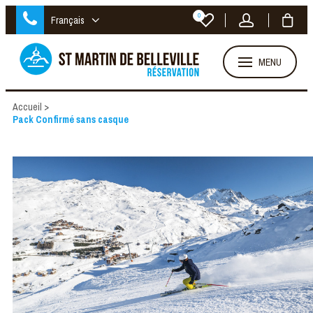
0
Français
MENU
Accueil
>
Pack Confirmé sans casque