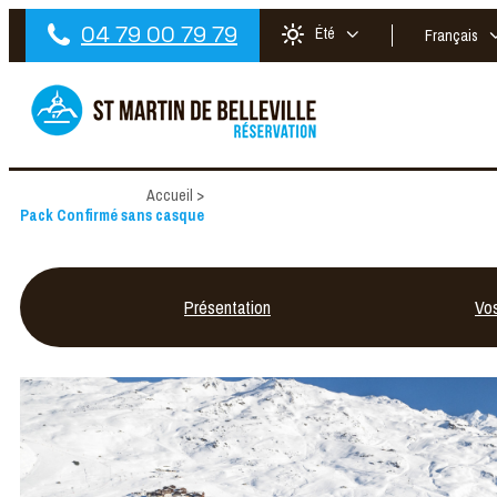
04 79 00 79 79
Été
Français
Accueil
>
Pack Confirmé sans casque
Présentation
Vo