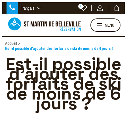
0
Français
MENU
Accueil
>
Est-il possible d'ajouter des forfaits de ski de moins de 6 jours ?
Est-il possible
d'ajouter des
forfaits de ski
de moins de 6
jours ?