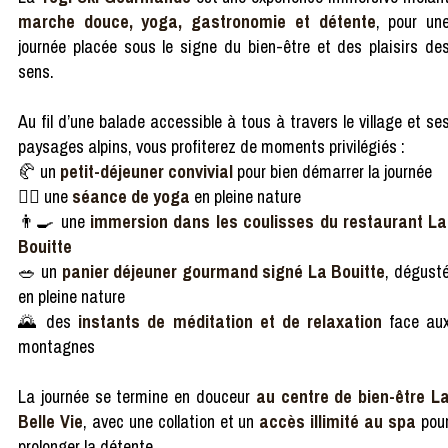
marche douce, yoga, gastronomie et détente
, pour un
journée placée sous le signe du bien-être et des plaisirs de
sens.
Au fil d’une balade accessible à tous à travers le village et se
paysages alpins, vous profiterez de moments privilégiés :
🥐 un
petit-déjeuner convivial
pour bien démarrer la journée
🧘‍♀️ une
séance de yoga
en pleine nature
👨‍🍳 une
immersion dans les coulisses du restaurant La
Bouitte
🥗 un
panier déjeuner gourmand signé La Bouitte
, dégust
en pleine nature
🌄 des
instants de méditation et de relaxation
face au
montagnes
La journée se termine en douceur
au centre de bien-être L
Belle Vie
, avec une collation et un
accès illimité au spa
pou
prolonger la détente.