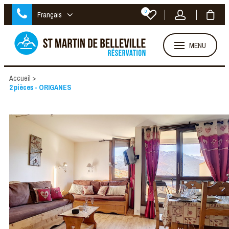
0
Français
MENU
Accueil
>
2 pièces - ORIGANES