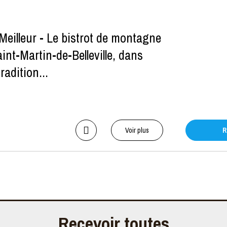
lleur - Le bistrot de montagne
nt-Martin-de-Belleville, dans
radition...
Voir plus
R
Recevoir toutes