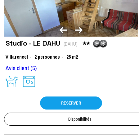
Studio - LE DAHU
(
DAHU
)
Villarencel
2
personnes
25
m2
Avis client
(5)
RÉSERVER
Disponibilités