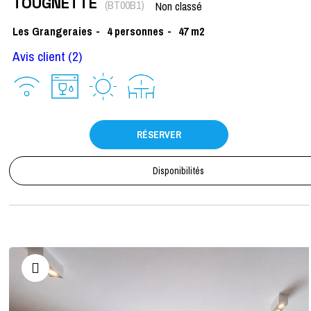
TOUGNETTE
(
BT00B1
)
Non classé
Les Grangeraies
4
personnes
47
m2
Avis client
(2)
RÉSERVER
Disponibilités