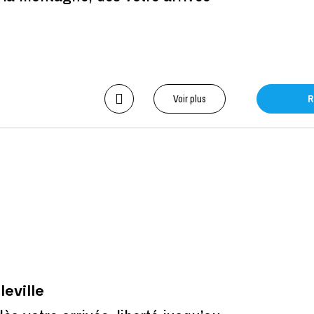
Voir plus
R
eville