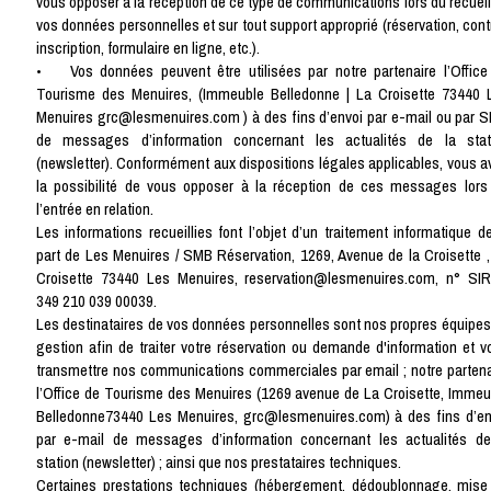
vous opposer à la réception de ce type de communications lors du recueil
vos données personnelles et sur tout support approprié (réservation, cont
inscription, formulaire en ligne, etc.).
• Vos données peuvent être utilisées par notre partenaire l’Office
Tourisme des Menuires, (Immeuble Belledonne | La Croisette 73440 
Menuires grc@lesmenuires.com ) à des fins d’envoi par e-mail ou par 
de messages d’information concernant les actualités de la stat
(newsletter). Conformément aux dispositions légales applicables, vous a
la possibilité de vous opposer à la réception de ces messages lors
l’entrée en relation.
Les informations recueillies font l’objet d’un traitement informatique de
part de Les Menuires / SMB Réservation, 1269, Avenue de la Croisette ,
Croisette 73440 Les Menuires, reservation@lesmenuires.com, n° SI
349 210 039 00039.
Les destinataires de vos données personnelles sont nos propres équipes
gestion afin de traiter votre réservation ou demande d'information et v
transmettre nos communications commerciales par email ; notre partena
l’Office de Tourisme des Menuires (1269 avenue de La Croisette, Immeu
Belledonne73440 Les Menuires, grc@lesmenuires.com) à des fins d’en
par e-mail de messages d’information concernant les actualités de
station (newsletter) ; ainsi que nos prestataires techniques.
Certaines prestations techniques (hébergement, dédoublonnage, mise