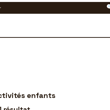
0
ctivités enfants
1
résultat