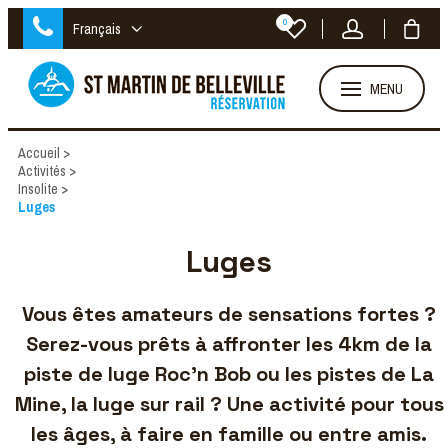
0
Français
MENU
Accueil
>
Activités
>
Insolite
>
Luges
Luges
Vous êtes amateurs de
sensations fortes
?
Serez-vous prêts à affronter
les 4km de la
piste de luge
Roc'n Bob ou les pistes de La
Mine, la luge sur rail ? Une activité
pour tous
les âges
, à faire
en famille
ou
entre amis
.