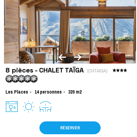
8 pièces - CHALET TAÏGA
(
CHTAIGA
)
Les Places
14
personnes
320
m2
RÉSERVER