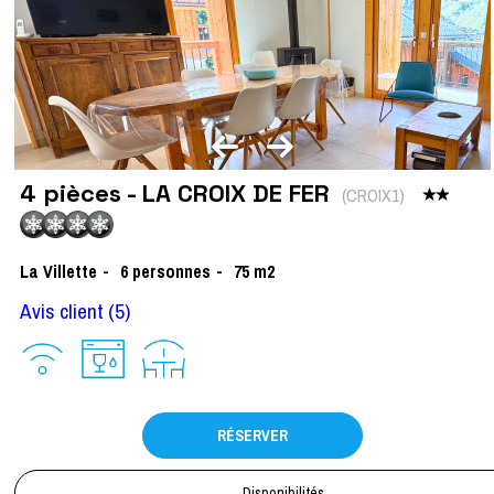
4 pièces - LA CROIX DE FER
(
CROIX1
)
La Villette
6
personnes
75
m2
Avis client
(5)
RÉSERVER
Disponibilités