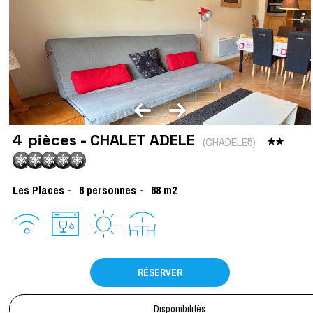
4 pièces - CHALET ADELE
(
CHADELE5
)
Les Places
6
personnes
68
m2
RÉSERVER
Disponibilités