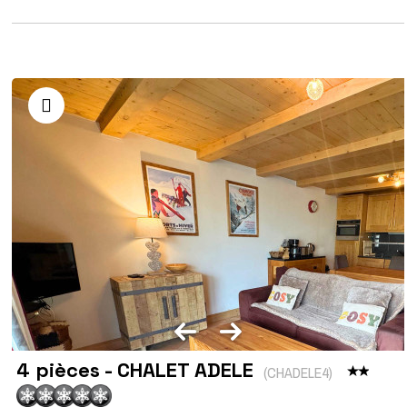
4 pièces - CHALET ADELE
(
CHADELE4
)