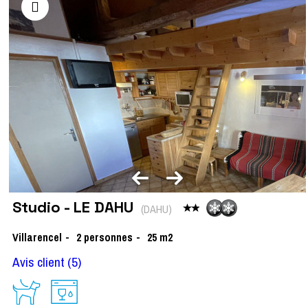
Studio - LE DAHU
(
DAHU
)
Villarencel
2
personnes
25
m2
Avis client
(5)