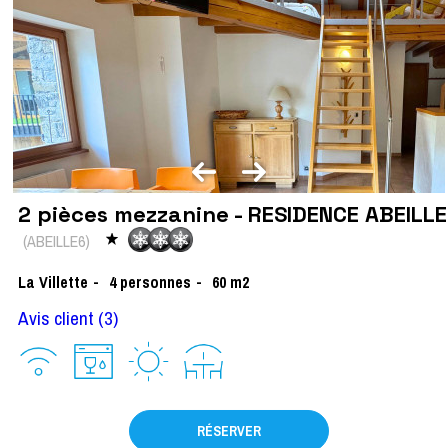
2 pièces mezzanine - RESIDENCE ABEILLE
(
ABEILLE6
)
La Villette
4
personnes
60
m2
Avis client
(3)
RÉSERVER