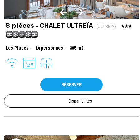
8 pièces - CHALET ULTREÏA
(
ULTREIA
)
Les Places
14
personnes
305
m2
RÉSERVER
Disponibilités