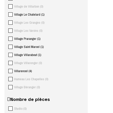
Village de Villarbon
(
0
)
Village Le Chatelard
(
1
)
Village Les Granges
(
0
)
Village Les Varcins
(
0
)
Village Praranger
(
1
)
Village Saint Marcel
(
1
)
Village Villarabout
(
1
)
Village Villarenger
(
0
)
Villarencel
(
4
)
Hameau Les Chapelles
(
0
)
Village Béranger
(
0
)
Nombre de pièces
Studio
(
0
)