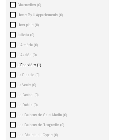
Charmettes
(
0
)
Home By U Appartements
(
0
)
Hors piste
(
0
)
Julietta
(
0
)
L'Arméria
(
0
)
L'Azalée
(
0
)
L'Epervière
(
1
)
La Rissole
(
0
)
La Voute
(
0
)
Le Cochet
(
0
)
Le Dahlia
(
0
)
Les Balcons de Saint Martin
(
0
)
Les Balcons de Tougnette
(
0
)
Les Chalets du Gypse
(
0
)