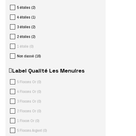
5 étoiles
(
2
)
4 étoiles
(
1
)
3 étoiles
(
2
)
2 étoiles
(
2
)
1 étoile
(
0
)
Non classé
(
16
)
Label Qualité Les Menuires
5 Flocons Or
(
0
)
4 Flocons Or
(
0
)
3 Flocons Or
(
0
)
2 Flocons Or
(
0
)
1 Flocon Or
(
0
)
5 Flocons Argent
(
0
)