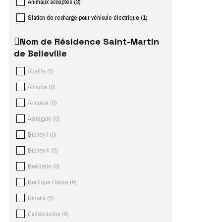
Animaux acceptés
(
3
)
Station de recharge pour véhicule électrique
(
1
)
Nom de Résidence Saint-Martin
de Belleville
Abeille
(
0
)
Altitude
(
0
)
Armoise
(
0
)
Astragale
(
0
)
Biolley I
(
0
)
Biolley II
(
0
)
Boëdette
(
0
)
Boutique House
(
0
)
Burons
(
0
)
Caseblanche
(
0
)