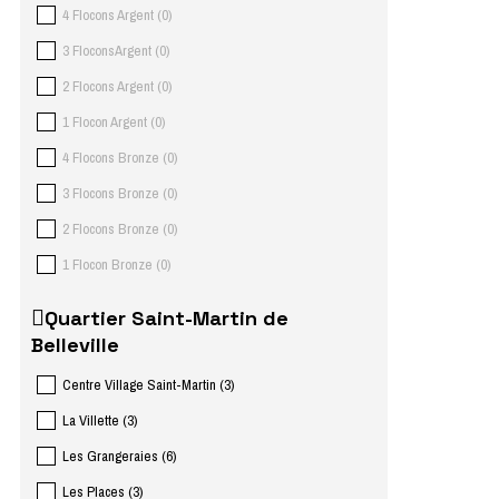
4 Flocons Argent
(
0
)
3 FloconsArgent
(
0
)
2 Flocons Argent
(
0
)
1 Flocon Argent
(
0
)
4 Flocons Bronze
(
0
)
3 Flocons Bronze
(
0
)
2 Flocons Bronze
(
0
)
1 Flocon Bronze
(
0
)
Quartier Saint-Martin de
Belleville
Centre Village Saint-Martin
(
3
)
La Villette
(
3
)
Les Grangeraies
(
6
)
Les Places
(
3
)