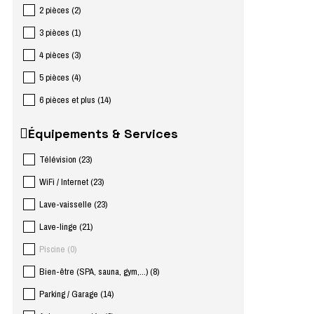
2 pièces
(
2
)
3 pièces
(
1
)
4 pièces
(
3
)
5 pièces
(
4
)
6 pièces et plus
(
14
)
Équipements & Services
Télévision
(
23
)
WiFi / Internet
(
23
)
Lave-vaisselle
(
23
)
Lave-linge
(
21
)
Piscine
(
0
)
Bien-être (SPA, sauna, gym,...)
(
8
)
Parking / Garage
(
14
)