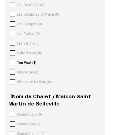
Les Coronilles
(
0
)
Les Gentianes St Martin
(
0
)
Les Granges
(
0
)
Les Trolles
(
0
)
Les Varcins
(
0
)
Saint Marcel
(
0
)
Ten Peak
(
1
)
Villarencel
(
0
)
Villarencel Le Bian
(
0
)
Nom de Chalet / Maison Saint-
Martin de Belleville
Chalet Adèle
(
0
)
Chalet Aigle
(
0
)
Chalet Aigrette
(
0
)